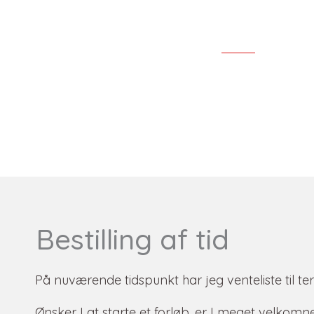
Bestilling af tid
På nuværende tidspunkt har jeg venteliste til ter
Ønsker I at starte et forløb, er I meget velkomne 