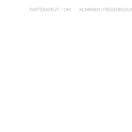
ESTILLING
PARTERAPEUT – OM
KLINIKKEN I FREDERIKSS
&
ing